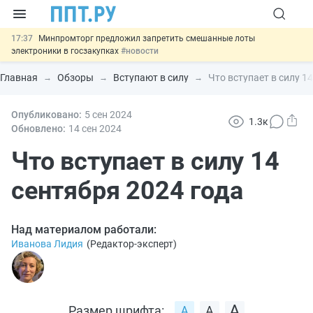
17:37
Минпромторг предложил запретить смешанные лоты
электроники в госзакупках
#новости
17:13
Подписан указ об отмене спецрежима для вкладов физлиц из
недружественных стран
#новости
Главная
Обзоры
Вступают в силу
Что вступает в силу 1
16:30
Возврат денег за риелторские услуги при недействительных
сделках: инициатива
#новости
15:51
Опубликовано:
МВД запускает автоматическое аннулирование патента
5 сен
2024
1.3к
иностранцев за неуплату НДФЛ
#новости
Обновлено:
14 сен
2024
13:48
Важно
Обеспечительный платёж СПОТ могут заменить
банковской гарантией
Что вступает в силу 14
#новости
сентября 2024 года
Над материалом работали:
Иванова Лидия
(
Редактор-эксперт
)
Размер шрифта: