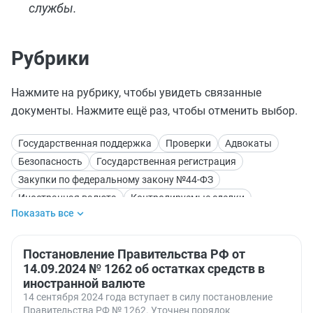
службы.
Рубрики
Нажмите на рубрику, чтобы увидеть связанные
документы. Нажмите ещё раз, чтобы отменить выбор.
Государственная поддержка
Проверки
Адвокаты
Безопасность
Государственная регистрация
Закупки по федеральному закону №44-ФЗ
Иностранная валюта
Контролируемые сделки
Показать все
Лицензии. Лицензирование
Обучение
Отпуска
Социальное партнерство
Среднее образование (школа)
Суд
Постановление Правительства РФ от
Условия труда
14.09.2024 № 1262 об остатках средств в
иностранной валюте
14 сентября 2024 года вступает в силу постановление
Правительства РФ № 1262. Уточнен порядок