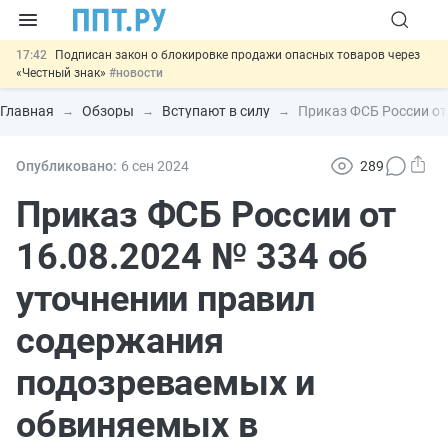
17:42
Подписан закон о блокировке продажи опасных товаров через
«Честный знак»
#новости
17:17
Дистанционную работу беременных пропишут в ТК РФ
#новости
Главная
Обзоры
Вступают в силу
Приказ ФСБ России от
16:02
Госпошлину за устранение ошибок в документах предлагают
отменить
#новости
15:25
Изменят правила контроля за подрядчиками ИЖС с эскроу-
Опубликовано:
6 сен
2024
289
счетами
#новости
11:31
Важно
Разработают единые критерии трудовых и ГПХ-
Приказ ФСБ России от
отношений
#новости
16.08.2024 № 334 об
уточнении правил
содержания
подозреваемых и
обвиняемых в