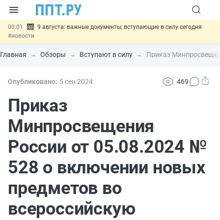
00:01
9 августа: важные документы, вступающие в силу сегодня
#новости
07.08
Подписан закон о блокировке продажи опасных товаров через
«Честный знак»
#новости
Главная
Обзоры
Вступают в силу
Приказ Минпросвещени
07.08
Дистанционную работу беременных пропишут в ТК РФ
#новости
07.08
Госпошлину за устранение ошибок в документах предлагают
Опубликовано:
5 сен
2024
469
отменить
#новости
07.08
Важно
Разработают единые критерии трудовых и ГПХ-
Приказ
отношений
#новости
Минпросвещения
России от 05.08.2024 №
528 о включении новых
предметов во
всероссийскую