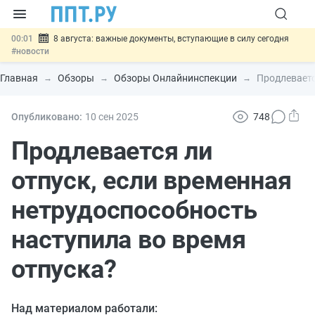
00:01
8 августа: важные документы, вступающие в силу сегодня
#новости
07.08
Подписан закон о блокировке продажи опасных товаров через
«Честный знак»
#новости
Главная
Обзоры
Обзоры Онлайнинспекции
Продлеваетс
07.08
Дистанционную работу беременных пропишут в ТК РФ
#новости
07.08
Госпошлину за устранение ошибок в документах предлагают
Опубликовано:
10 сен
2025
748
отменить
#новости
07.08
Важно
Разработают единые критерии трудовых и ГПХ-
Продлевается ли
отношений
#новости
отпуск, если временная
нетрудоспособность
наступила во время
отпуска?
Над материалом работали: