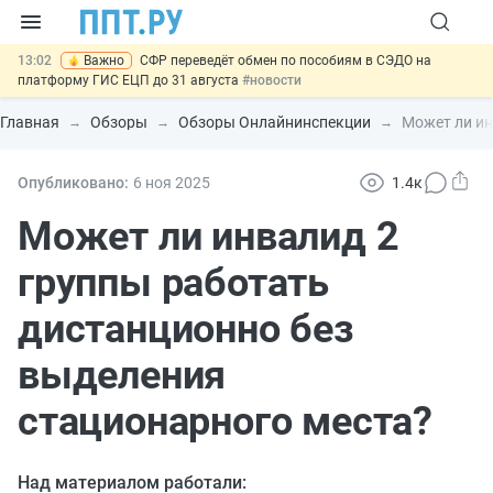
13:02
Важно
СФР переведёт обмен по пособиям в СЭДО на
платформу ГИС ЕЦП до 31 августа
#новости
12:20
Введут обязательное страхование банковских гарантий по
крупным госконтрактам
#новости
Главная
Обзоры
Обзоры Онлайнинспекции
Может ли ин
11:12
Закон об ИИ синхронизируют с Гражданским кодексом
#новости
10:08
Договоры займа под залог жилья предложили заверять у
Опубликовано:
6 ноя
2025
1.4к
нотариуса
#новости
14:34
НМЦК на топливо: ФАС разъяснила порядок расчёта до конца
Может ли инвалид 2
2026 года
#новости
группы работать
дистанционно без
выделения
стационарного места?
Над материалом работали: