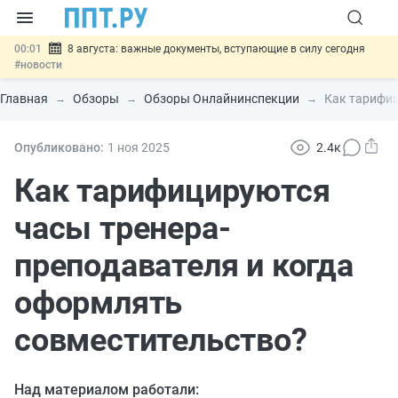
00:01
8 августа: важные документы, вступающие в силу сегодня
#новости
07.08
Подписан закон о блокировке продажи опасных товаров через
«Честный знак»
#новости
Главная
Обзоры
Обзоры Онлайнинспекции
Как тарифиц
07.08
Дистанционную работу беременных пропишут в ТК РФ
#новости
07.08
Госпошлину за устранение ошибок в документах предлагают
Опубликовано:
1 ноя
2025
2.4к
отменить
#новости
07.08
Важно
Разработают единые критерии трудовых и ГПХ-
Как тарифицируются
отношений
#новости
часы тренера-
преподавателя и когда
оформлять
совместительство?
Над материалом работали: