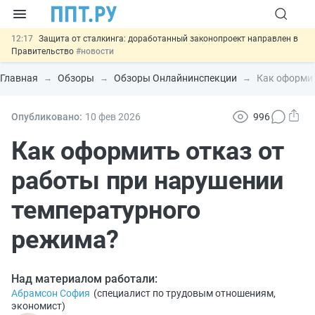
12:17
Защита от сталкинга: доработанный законопроект направлен в
Правительство
#новости
11:23
Минпромторг предлагает новые формы сертификата и
декларации о соответствии
#новости
Главная
Обзоры
Обзоры Онлайнинспекции
Как оформит
10:09
Риск атак БПЛА можно учитывать при оценке профрисков
#новости
00:01
6 августа: важные документы, вступающие в силу сегодня
Опубликовано:
10 фев
2026
996
#новости
05.08
Важно
Подписан закон об упрощении госзакупок по 44-ФЗ
Как оформить отказ от
#новости
работы при нарушении
температурного
режима?
Над материалом работали:
Абрамсон София
(
специалист по трудовым отношениям,
экономист
)