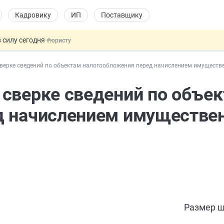
Кадровику
ИП
Поставщику
 силу сегодня
#юристу
х товаров через «Честный знак»
#юристу
верке сведений по объектам налогообложения перед начислением имуществе
в ТК РФ
#кадровику
ах предлагают отменить
#физлицу
сверке сведений по объе
овых и ГПХ-отношений
#кадровику
д начислением имуществе
Размер ш