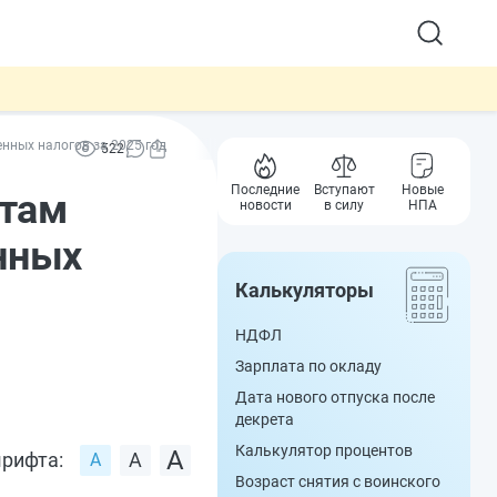
нных налогов за 2025 год
522
Последние
Вступают
Новые
ктам
новости
в силу
НПА
нных
Калькуляторы
НДФЛ
Зарплата по окладу
Дата нового отпуска после
декрета
Калькулятор процентов
рифта:
Возраст снятия с воинского