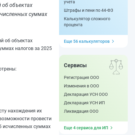
учета
й об объектах
Штрафы и пени по 44-ФЗ
счисленных суммах
Калькулятор сложного
процента
й об объектах
Еще 56 калькуляторов
уммах налогов за 2025
Сервисы
отрены:
Регистрация ООО
Изменения в ООО
Декларация УСН ООО
Декларация УСН ИП
сту нахождения их
Ликвидация ООО
 возможности провести
об исчисленных суммах
Еще 4 сервиса для ИП