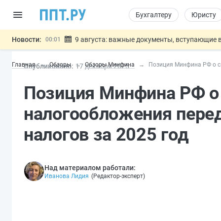
Бухгалтеру
Юристу
Новости:
9 августа: важные документы, вступающие в
00:01
Подписан закон о блокировке продажи опасны
07.08
Главная
Обзоры
Обзоры Минфина
Позиция Минфина РФ о с
Опубликовано:
17 дек
абря
2025
Дистанционную работу беременных пропишут 
07.08
Госпошлину за устранение ошибок в документ
07.08
Позиция Минфина РФ о 
Разработают единые критерии труд
07.08
Важно
налогообложения пере
налогов за 2025 год
Над материалом работали:
Иванова Лидия
(
Редактор-эксперт
)