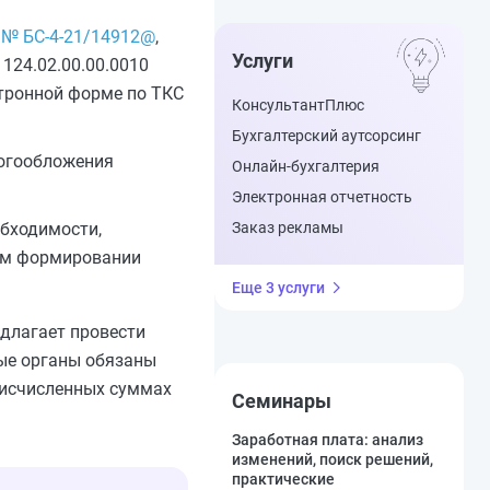
3 № БС-4-21/14912@
,
Услуги
124.02.00.00.0010
тронной форме по ТКС
КонсультантПлюс
Бухгалтерский аутсорсинг
логообложения
Онлайн-бухгалтерия
Электронная отчетность
обходимости,
Заказ рекламы
щем формировании
Еще 3 услуги
длагает провести
вые органы обязаны
 исчисленных суммах
Семинары
Заработная плата: анализ
изменений, поиск решений,
практические