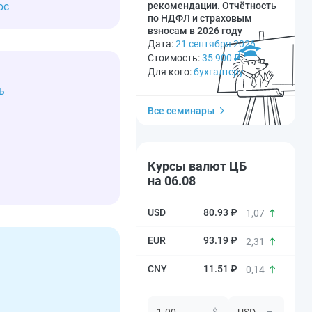
юс
рекомендации. Отчётность
по НДФЛ и страховым
взносам в 2026 году
Дата:
21 сентября 2026
Стоимость:
35 900
₽
Для кого:
бухгалтеру
ь
Все семинары
Курсы валют ЦБ
на 06.08
80.93 ₽
1,07
93.19 ₽
2,31
11.51 ₽
0,14
$