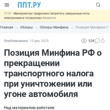
17:37
Минпромторг предложил запретить смешанные лоты
электроники в госзакупках
#новости
17:13
Подписан указ об отмене спецрежима для вкладов физлиц из
недружественных стран
#новости
Главная
Обзоры
Обзоры Минфина
Позиция Минфина РФ 
16:30
Возврат денег за риелторские услуги при недействительных
сделках: инициатива
#новости
15:51
МВД запускает автоматическое аннулирование патента
Опубликовано:
15 дек
2025
528
иностранцев за неуплату НДФЛ
#новости
13:48
Важно
Обеспечительный платёж СПОТ могут заменить
Позиция Минфина РФ о
банковской гарантией
#новости
прекращении
транспортного налога
при уничтожении или
угоне автомобиля
Над материалом работали: