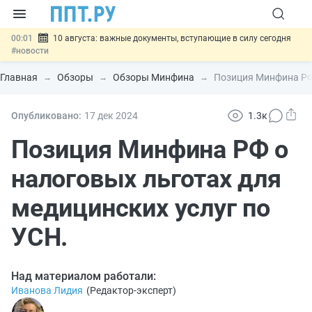
00:01
10 августа: важные документы, вступающие в силу сегодня
#новости
07.08
Подписан закон о блокировке продажи опасных товаров через
«Честный знак»
#новости
Главная
Обзоры
Обзоры Минфина
Позиция Минфина РФ 
07.08
Дистанционную работу беременных пропишут в ТК РФ
#новости
07.08
Госпошлину за устранение ошибок в документах предлагают
Опубликовано:
17 дек
2024
1.3к
отменить
#новости
07.08
Важно
Разработают единые критерии трудовых и ГПХ-
Позиция Минфина РФ о
отношений
#новости
налоговых льготах для
медицинских услуг по
УСН.
Над материалом работали:
Иванова Лидия
(
Редактор-эксперт
)