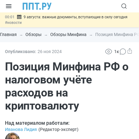
00:01
9 августа: важные документы, вступающие в силу сегодня
#новости
07.08
Подписан закон о блокировке продажи опасных товаров через
«Честный знак»
#новости
Главная
Обзоры
Обзоры Минфина
Позиция Минфина РФ 
07.08
Дистанционную работу беременных пропишут в ТК РФ
#новости
07.08
Госпошлину за устранение ошибок в документах предлагают
Опубликовано:
26 ноя
2024
1к
отменить
#новости
07.08
Важно
Разработают единые критерии трудовых и ГПХ-
Позиция Минфина РФ о
отношений
#новости
налоговом учёте
расходов на
криптовалюту
Над материалом работали:
Иванова Лидия
(
Редактор-эксперт
)