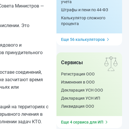
учета
Совета Министров —
Штрафы и пени по 44-ФЗ
Калькулятор сложного
процента
числении. Это
Еще 56 калькуляторов
рядового и
ов принудительного
Сервисы
оставе соединений,
Регистрация ООО
же засчитают время
Изменения в ООО
чьях или
Декларация УСН ООО
Декларация УСН ИП
аций на территориях с
Ликвидация ООО
ерывного лечения в
олнении задач КТО.
Еще 4 сервиса для ИП