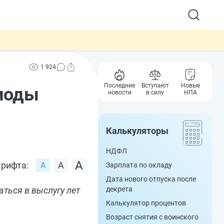
1 924
Последние
Вступают
Новые
риоды
новости
в силу
НПА
Калькуляторы
НДФЛ
рифта:
Зарплата по окладу
Дата нового отпуска после
ться в выслугу лет
декрета
Калькулятор процентов
Возраст снятия с воинского