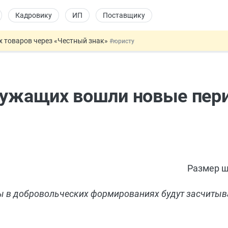
Кадровику
ИП
Поставщику
х товаров через «Честный знак»
#юристу
в ТК РФ
#кадровику
ах предлагают отменить
#физлицу
ЖС с эскроу-счетами
#юристу
служащих вошли новые пе
овых и ГПХ-отношений
#кадровику
Размер ш
ы в добровольческих формированиях будут засчитыва