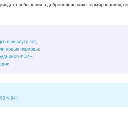
ериодах пребывания в добровольческих формированиях, п
ев в выслугу лет
;
или новые периоды
;
трудников ФСИН
;
ардии
.
93 N 941