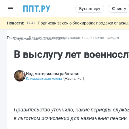
Бухгалтеру
Юристу
Новости:
Подписан закон о блокировке продажи опасны
17:42
Дистанционную работу беременных пропишут 
17:17
Главная
В выслугу лет военнослужащих вошли новые периоды
Опубликовано:
5 мая 2026
Госпошлину за устранение ошибок в документ
16:02
Изменят правила контроля за подрядчиками И
15:25
В выслугу лет военно
Разработают единые критерии труд
11:31
Важно
Над материалом работали:
Климашевская Алена
(
Журналист
)
Правительство уточнило, какие периоды служб
в льготном исчислении для назначения пенсии.