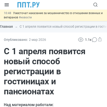
10:48
Ужесточат наказание за мошенничество в отношении военных и
ветеранов
#новости
10:00
Введут маркировку и идентификацию игроков в видеоиграх
#новости
Главная
С 1 апреля появится новый способ регистрации в гост
09:13
ЕГЭ могут отменить и заменить государственной итоговой
аттестацией
#новости
00:01
7 августа: важные документы, вступающие в силу сегодня
Опубликовано:
2 мар
2026
1.1к
#новости
11:31
Важно
Разработают единые критерии трудовых и ГПХ-
С 1 апреля появится
отношений
#новости
новый способ
регистрации в
гостиницах и
пансионатах
Над материалом работали: