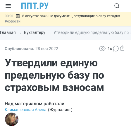
00:01
8 августа: важные документы, вступающие в силу сегодня
#новости
07.08
Подписан закон о блокировке продажи опасных товаров через
«Честный знак»
#новости
Главная
Бухгалтеру
Утвердили единую предельную базу по
07.08
Дистанционную работу беременных пропишут в ТК РФ
#новости
07.08
Госпошлину за устранение ошибок в документах предлагают
Опубликовано:
28 ноя
2022
1к
отменить
#новости
07.08
Важно
Разработают единые критерии трудовых и ГПХ-
Утвердили единую
отношений
#новости
предельную базу по
страховым взносам
Над материалом работали:
Климашевская Алена
(
Журналист
)