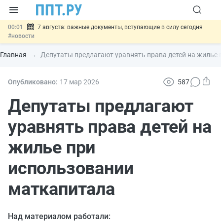
00:01
7 августа: важные документы, вступающие в силу сегодня
#новости
06.08
Минпромторг предложил запретить смешанные лоты
электроники в госзакупках
#новости
Главная
Депутаты предлагают уравнять права детей на жилье
06.08
Подписан указ об отмене спецрежима для вкладов физлиц из
недружественных стран
#новости
06.08
Возврат денег за риелторские услуги при недействительных
Опубликовано:
17 мар
2026
587
сделках: инициатива
#новости
06.08
Важно
Обеспечительный платёж СПОТ могут заменить
Депутаты предлагают
банковской гарантией
#новости
уравнять права детей на
жилье при
использовании
маткапитала
Над материалом работали: