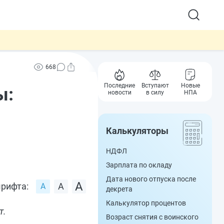
668
Последние
Вступают
Новые
ы:
новости
в силу
НПА
Калькуляторы
НДФЛ
Зарплата по окладу
Дата нового отпуска после
рифта:
декрета
Калькулятор процентов
т.
Возраст снятия с воинского