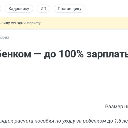
Кадровику
ИП
Поставщику
 силу сегодня
#юристу
х товаров через «Честный знак»
#юристу
проект
в ТК РФ
#кадровику
ах предлагают отменить
#физлицу
ебенком — до 100% зарплат
овых и ГПХ-отношений
#кадровику
Размер ш
док расчета пособия по уходу за ребенком до 1,5 ле