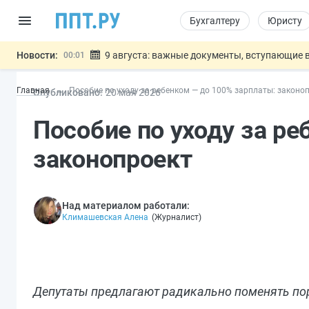
Бухгалтеру
Юристу
Новости:
9 августа: важные документы, вступающие в
00:01
Подписан закон о блокировке продажи опасны
07.08
Главная
Пособие по уходу за ребенком — до 100% зарплаты: законо
Опубликовано:
20 мая 2026
Дистанционную работу беременных пропишут 
07.08
Госпошлину за устранение ошибок в документ
07.08
Пособие по уходу за р
Разработают единые критерии труд
07.08
Важно
законопроект
Над материалом работали:
Климашевская Алена
(
Журналист
)
Депутаты предлагают радикально поменять поря