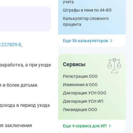
учета
Штрафы и пени по 44-ФЗ
Калькулятор сложного
процента
Еще 56 калькуляторов
1237809-8
,
Сервисы
аработка, а при уходе
Регистрация ООО
 и более детьми.
Изменения в ООО
Декларация УСН ООО
Декларация УСН ИП
дохода в период ухода
Ликвидация ООО
вия заключения
Еще 4 сервиса для ИП