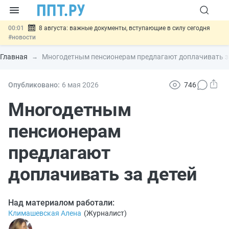
00:01
8 августа: важные документы, вступающие в силу сегодня
#новости
07.08
Подписан закон о блокировке продажи опасных товаров через
«Честный знак»
#новости
Главная
Многодетным пенсионерам предлагают доплачивать з
07.08
Дистанционную работу беременных пропишут в ТК РФ
#новости
07.08
Госпошлину за устранение ошибок в документах предлагают
Опубликовано:
6 мая 2026
746
отменить
#новости
07.08
Важно
Разработают единые критерии трудовых и ГПХ-
Многодетным
отношений
#новости
пенсионерам
предлагают
доплачивать за детей
Над материалом работали:
Климашевская Алена
(
Журналист
)