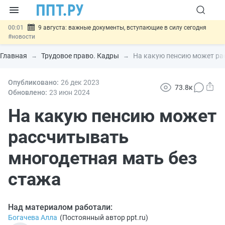
00:01
9 августа: важные документы, вступающие в силу сегодня
#новости
07.08
Подписан закон о блокировке продажи опасных товаров через
«Честный знак»
#новости
Главная
Трудовое право. Кадры
На какую пенсию может ра
07.08
Дистанционную работу беременных пропишут в ТК РФ
#новости
07.08
Опубликовано:
Госпошлину за устранение ошибок в документах предлагают
26 дек
2023
73.8к
отменить
#новости
Обновлено:
23 июн
2024
07.08
Важно
Разработают единые критерии трудовых и ГПХ-
отношений
На какую пенсию может
#новости
рассчитывать
многодетная мать без
стажа
Над материалом работали:
Богачева Алла
(
Постоянный автор ppt.ru
)