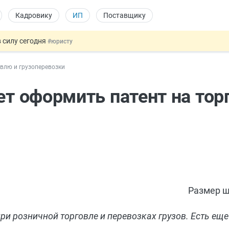
Кадровику
ИП
Поставщику
 силу сегодня
#юристу
 лоты электроники в госзакупках
#заказчику
овлю и грузоперевозки
дов физлиц из недружественных стран
#бухгалтеру
йствительных сделках: инициатива
#юристу
ет оформить патент на тор
т заменить банковской гарантией
#бухгалтеру
Размер ш
ри розничной торговле и перевозках грузов. Есть ещ