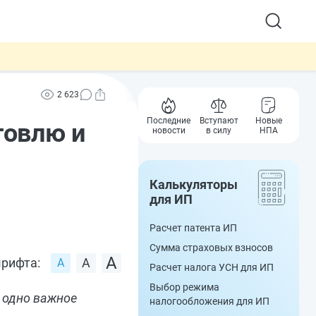
2 623
Последние
Вступают
Новые
говлю и
новости
в силу
НПА
Калькуляторы
для ИП
Расчет патента ИП
Сумма страховых взносов
рифта:
Расчет налога УСН для ИП
Выбор режима
е одно важное
налогообложения для ИП