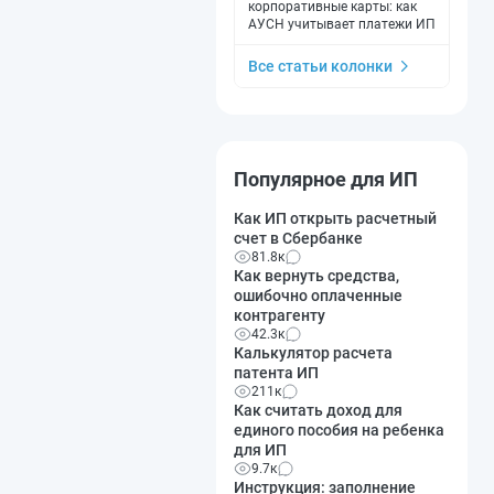
корпоративные карты: как
АУСН учитывает платежи ИП
Все статьи колонки
Популярное для ИП
Как ИП открыть расчетный
счет в Сбербанке
81.8к
Как вернуть средства,
ошибочно оплаченные
контрагенту
42.3к
Калькулятор расчета
патента ИП
211к
Как считать доход для
единого пособия на ребенка
для ИП
9.7к
Инструкция: заполнение