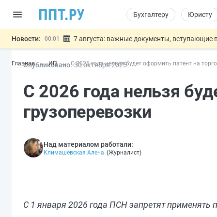
Бухгалтеру
Юристу
Новости:
7 августа: важные документы, вступающие в
00:01
Минпромторг предложил запретить смешанные
06.08
Главная
ИП
С 2026 года нельзя будет оформить патент на торг
Опубликовано:
30 окт
ября
2025
Подписан указ об отмене спецрежима для вкла
06.08
Возврат денег за риелторские услуги при неде
06.08
С 2026 года нельзя буд
Обеспечительный платёж СПОТ могу
06.08
Важно
грузоперевозки
Над материалом работали:
Климашевская Алена
(
Журналист
)
С 1 января 2026 года ПСН запретят применять п