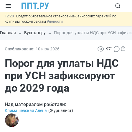
12:20
Введут обязательное страхование банковских гарантий по
крупным госконтрактам
#новости
11:12
Закон об ИИ синхронизируют с Гражданским кодексом
#новости
Главная
Бухгалтеру
Порог для уплаты НДС при УСН зафикси
10:08
Договоры займа под залог жилья предложили заверять у
нотариуса
#новости
00:01
10 августа: важные документы, вступающие в силу сегодня
Опубликовано:
10 июн
2026
971
#новости
13:02
Важно
СФР переведёт обмен по пособиям в СЭДО на
Порог для уплаты НДС
платформу ГИС ЕЦП до 31 августа
#новости
при УСН зафиксируют
до 2029 года
Над материалом работали:
Климашевская Алена
(
Журналист
)