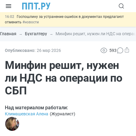
16:02
Госпошлину за устранение ошибок в документах предлагают
отменить
#новости
15:25
Изменят правила контроля за подрядчиками ИЖС с эскроу-
счетами
#новости
Главная
Бухгалтеру
Минфин решит, нужен ли НДС на опера
14:44
Минцифры предлагает запретить рассылку смс детям
#новости
14:02
Основания для выдворения иностранцев из России стало
Опубликовано:
26 мар
2026
593
больше
#новости
11:31
Важно
Разработают единые критерии трудовых и ГПХ-
Минфин решит, нужен
отношений
#новости
ли НДС на операции по
СБП
Над материалом работали:
Климашевская Алена
(
Журналист
)