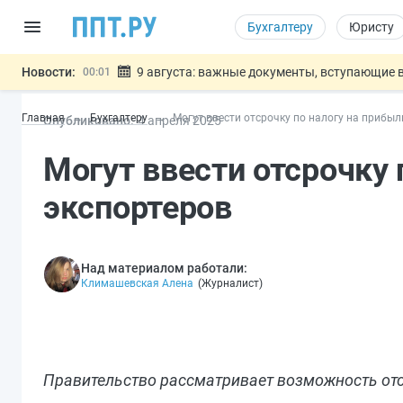
Бухгалтеру
Юристу
Новости:
9 августа: важные документы, вступающие в
00:01
Подписан закон о блокировке продажи опасны
07.08
Главная
Бухгалтеру
Могут ввести отсрочку по налогу на прибыл
Опубликовано:
4 апр
еля
2025
Дистанционную работу беременных пропишут 
07.08
Госпошлину за устранение ошибок в документ
07.08
Могут ввести отсрочку 
Разработают единые критерии труд
07.08
Важно
экспортеров
Над материалом работали:
Климашевская Алена
(
Журналист
)
Правительство рассматривает возможность отс