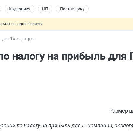
Кадровику
ИП
Поставщику
 силу сегодня
#юристу
х товаров через «Честный знак»
#юристу
ь для IT-экспортеров
в ТК РФ
#кадровику
ах предлагают отменить
#физлицу
по налогу на прибыль для I
овых и ГПХ-отношений
#кадровику
Размер ш
рочки по налогу на прибыль для IT-компаний, экспо