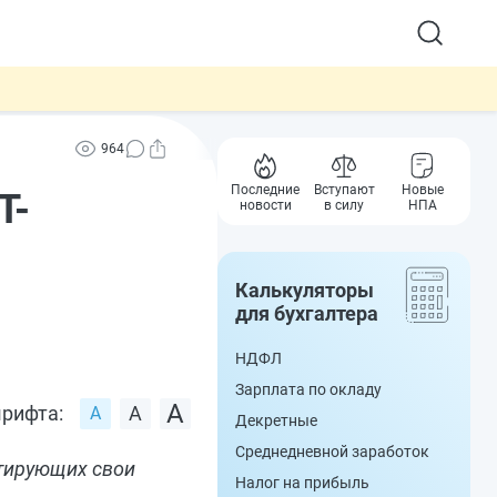
964
Последние
Вступают
Новые
T-
новости
в силу
НПА
Калькуляторы
для бухгалтера
НДФЛ
Зарплата по окладу
рифта:
Декретные
Среднедневной заработок
ртирующих свои
Налог на прибыль