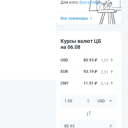
Для кого:
бухгалтеру
Все семинары
Курсы валют ЦБ
на 06.08
80.93 ₽
1,07
93.19 ₽
2,31
11.51 ₽
0,14
$
₽