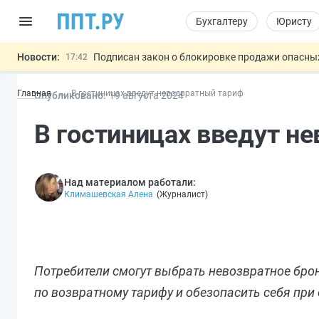
Бухгалтеру
Юристу
Новости:
Подписан закон о блокировке продажи опасны
17:42
Дистанционную работу беременных пропишут 
17:17
Главная
В гостиницах введут невозвратный тариф
Опубликовано:
19 авг
уста
2024
Госпошлину за устранение ошибок в документ
16:02
Изменят правила контроля за подрядчиками И
15:25
В гостиницах введут н
Разработают единые критерии труд
11:31
Важно
Над материалом работали:
Климашевская Алена
(
Журналист
)
Потребители смогут выбрать невозвратное бро
по возвратному тарифу и обезопасить себя при