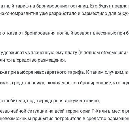
атный тариф на бронирование гостиниц. Его будут предл
нэкономразвития уже разработало и разместило для обс
е отказа от бронирования полный возврат внесенных при 
удерживать уплаченную ему плату (в полном объеме или ч
елится в средство размещения.
же при выборе невозвратного тарифа. К таким случаям, в 
изкого родственника, включенного в бронирование, что п
потребителя, подтвержденная документально;
езвычайной ситуации на всей территории РФ или в месте 
т невозможным прибытие потребителя в средство размеще