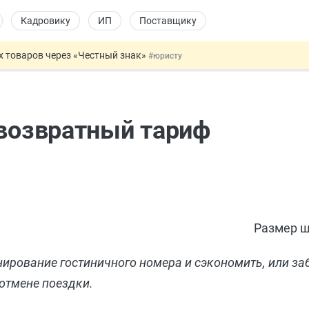
Кадровику
ИП
Поставщику
х товаров через «Честный знак»
#юристу
в ТК РФ
#кадровику
ах предлагают отменить
#физлицу
ЖС с эскроу-счетами
#юристу
евозвратный тариф
овых и ГПХ-отношений
#кадровику
Размер ш
нирование гостиничного номера и сэкономить, или з
 отмене поездки.