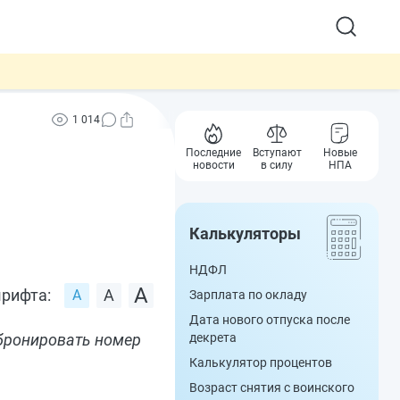
1 014
Последние
Вступают
Новые
новости
в силу
НПА
Калькуляторы
НДФЛ
рифта:
Зарплата по окладу
Дата нового отпуска после
абронировать номер
декрета
Калькулятор процентов
Возраст снятия с воинского