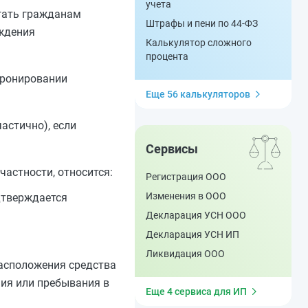
учета
агать гражданам
Штрафы и пени по 44-ФЗ
уждения
Калькулятор сложного
процента
бронировании
Еще 56 калькуляторов
астично), если
Сервисы
частности, относится:
Регистрация ООО
Изменения в ООО
одтверждается
Декларация УСН ООО
Декларация УСН ИП
Ликвидация ООО
расположения средства
ния или пребывания в
Еще 4 сервиса для ИП