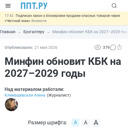
17:42
Подписан закон о блокировке продажи опасных товаров через
«Честный знак»
#новости
17:17
Дистанционную работу беременных пропишут в ТК РФ
#новости
Главная
Бухгалтеру
Минфин обновит КБК на 2027–2029 го
16:02
Госпошлину за устранение ошибок в документах предлагают
отменить
#новости
15:25
Изменят правила контроля за подрядчиками ИЖС с эскроу-
Опубликовано:
21 мая 2026
379
счетами
#новости
11:31
Важно
Разработают единые критерии трудовых и ГПХ-
Минфин обновит КБК на
отношений
#новости
2027–2029 годы
Над материалом работали:
Климашевская Алена
(
Журналист
)
Размер шрифта: