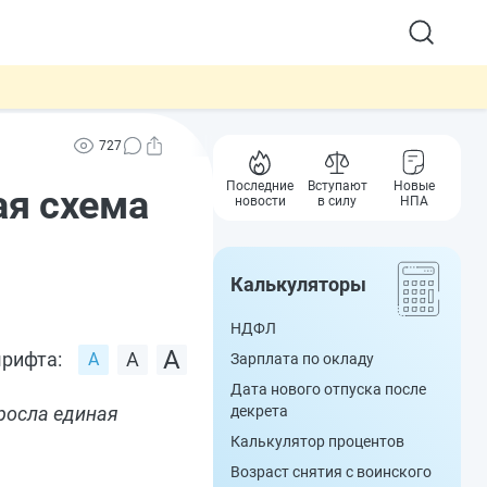
727
Последние
Вступают
Новые
ая схема
новости
в силу
НПА
Калькуляторы
НДФЛ
рифта:
Зарплата по окладу
Дата нового отпуска после
росла единая
декрета
Калькулятор процентов
Возраст снятия с воинского