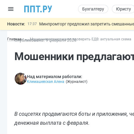
Бухгалтеру
Юристу
Новости:
Минпромторг предложил запретить смешанные
17:37
Подписан указ об отмене спецрежима для вкла
17:13
Главная
Мошенники предлагают проверить ЕДВ: актуальная схема
Опубликовано:
9 фев
раля
2026
Возврат денег за риелторские услуги при неде
16:30
МВД запускает автоматическое аннулирование
15:51
Мошенники предлагают 
Обеспечительный платёж СПОТ могу
13:48
Важно
Над материалом работали:
Климашевская Алена
(
Журналист
)
В соцсетях продвигаются боты и приложения, 
денежная выплата с февраля.