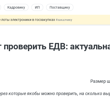
Кадровику
ИП
Поставщику
 лоты электроники в госзакупках
#заказчику
дов физлиц из недружественных стран
#бухгалтеру
йствительных сделках: инициатива
#юристу
 патента иностранцев за неуплату НДФЛ
#кадровику
проверить ЕДВ: актуальн
т заменить банковской гарантией
#бухгалтеру
Размер ш
через которые якобы можно проверить, на сколько вы