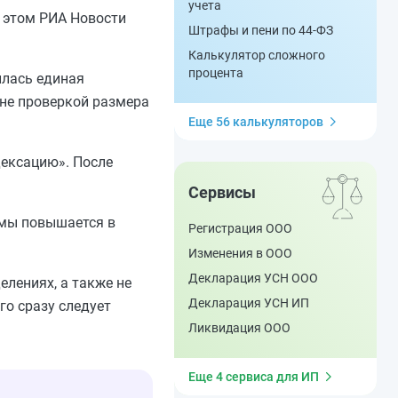
учета
 этом РИА Новости
Штрафы и пени по 44-ФЗ
Калькулятор сложного
процента
илась единая
 не проверкой размера
Еще 56 калькуляторов
ексацию». После
Сервисы
емы повышается в
Регистрация ООО
Изменения в ООО
Декларация УСН ООО
елениях, а также не
Декларация УСН ИП
го сразу следует
Ликвидация ООО
Еще 4 сервиса для ИП