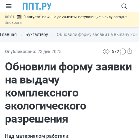
00:01
9 августа: важные документы, вступающие в силу сегодня
#новости
07.08
Подписан закон о блокировке продажи опасных товаров через
«Честный знак»
#новости
Главная
Бухгалтеру
Обновили форму заявки на выдачу ком
07.08
Дистанционную работу беременных пропишут в ТК РФ
#новости
07.08
Госпошлину за устранение ошибок в документах предлагают
Опубликовано:
23 дек
2025
572
отменить
#новости
07.08
Важно
Разработают единые критерии трудовых и ГПХ-
Обновили форму заявки
отношений
#новости
на выдачу
комплексного
экологического
разрешения
Над материалом работали: