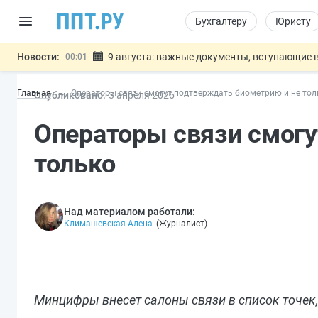
Бухгалтеру
Юристу
Новости:
9 августа: важные документы, вступающие в
00:01
Подписан закон о блокировке продажи опасны
07.08
Главная
Операторы связи смогут подтверждать биометрию и не тол
Опубликовано:
3 апр
еля
2026
Дистанционную работу беременных пропишут 
07.08
Госпошлину за устранение ошибок в документ
07.08
Операторы связи смогу
Разработают единые критерии труд
07.08
Важно
только
Над материалом работали:
Климашевская Алена
(
Журналист
)
Минцифры внесет салоны связи в список точек,