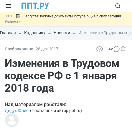
00:01
6 августа: важные документы, вступающие в силу сегодня
#новости
05.08
Обновили сообщения НПФ о договорах НПО и долгосрочных
сбережений
#новости
Главная
Кадровику
Новости
Изменения в Трудовом коде
05.08
Мигрантам с судимостью запретят получать ВНЖ и
гражданство: закон подписан
#новости
05.08
Систему страхования вкладов распространили на электронные
Опубликовано:
28 дек
2017
1.4к
кошельки
#новости
05.08
Важно
Подписан закон об упрощении госзакупок по 44-ФЗ
Изменения в Трудовом
#новости
кодексе РФ с 1 января
2018 года
Над материалом работали:
Дидух Юлия
(
Постоянный автор ppt.ru
)