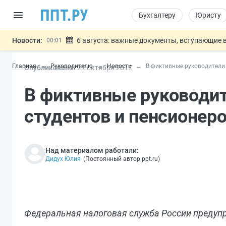
Бухгалтеру
Юристу
Новости:
6 августа: важные документы, вступающие в
00:01
Обновили сообщения НПФ о договорах НПО и 
05.08
Главная
Руководителю
Новости
В фиктивные руководители 
Опубликовано:
27 окт
ября
2017
Мигрантам с судимостью запретят получать В
05.08
Систему страхования вкладов распространили
05.08
В фиктивные руководит
Подписан закон об упрощении госза
05.08
Важно
студентов и пенсионер
Над материалом работали:
Дидух Юлия
(
Постоянный автор ppt.ru
)
Федеральная налоговая служба России предупр