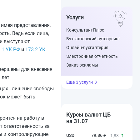
Услуги
 имея представления,
КонсультантПлюс
сть. Ведь если лица,
Бухгалтерский аутсорсинг
ни выступают
Онлайн-бухгалтерия
.1 УК РФ
и
173.2 УК
Электронная отчетность
Заказ рекламы
овершены для внесения
 лет.
Еще 3 услуги
цах - лишение свободы
срок может быть
Курсы валют ЦБ
роится на работу в
на 31.07
т ответственность за
ры и контролирующие
79.86 ₽
1,83