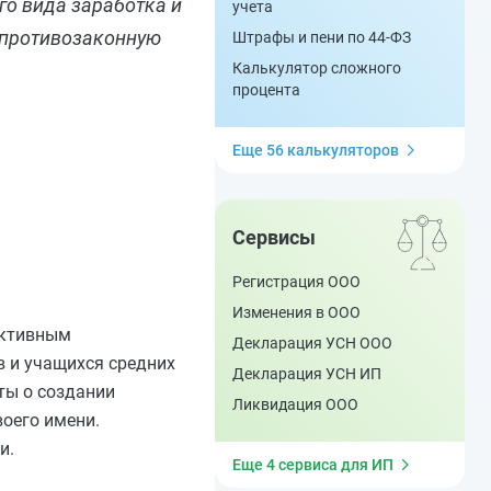
го вида заработка и
учета
ю противозаконную
Штрафы и пени по 44-ФЗ
Калькулятор сложного
процента
Еще 56 калькуляторов
Сервисы
Регистрация ООО
Изменения в ООО
иктивным
Декларация УСН ООО
в и учащихся средних
Декларация УСН ИП
ты о создании
Ликвидация ООО
оего имени.
и.
Еще 4 сервиса для ИП