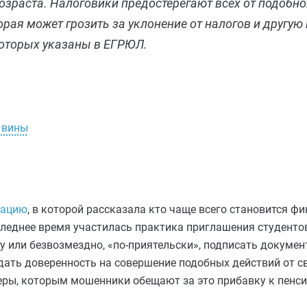
зраста. Налоговики предостерегают всех от подобно
орая может грозить за уклонение от налогов и другу
которых указаны в ЕГРЮЛ.
я вины
ацию
, в которой рассказала кто чаще всего становится ф
следнее время участилась практика приглашения студенто
 или безвозмездно, «по-приятельски», подписать докумен
ать доверенность на совершение подобных действий от св
ры, которым мошенники обещают за это прибавку к пенси