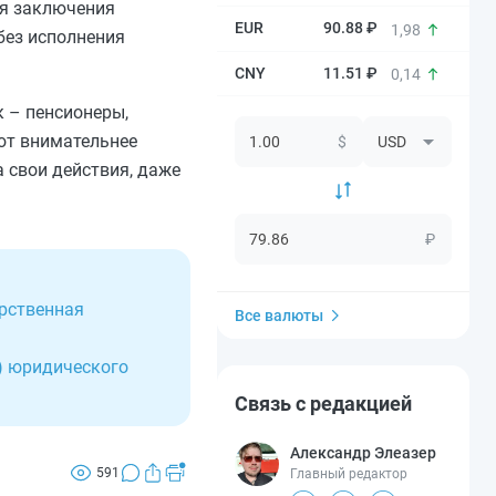
ля заключения
90.88 ₽
1,98
без исполнения
11.51 ₽
0,14
к – пенсионеры,
уют внимательнее
$
 свои действия, даже
₽
арственная
Все валюты
и) юридического
Связь с редакцией
Александр Элеазер
591
Главный редактор