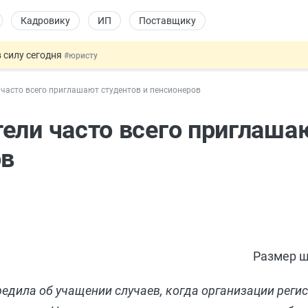
Кадровику
ИП
Поставщику
 силу сегодня
#юристу
долгосрочных сбережений
#бухгалтеру
часто всего приглашают студентов и пенсионеров
НЖ и гражданство: закон подписан
#физлицу
 на электронные кошельки
#бухгалтеру
ели часто всего приглаша
купок по 44-ФЗ
#заказчику
ов
Размер ш
едила об учащении случаев, когда организации реги