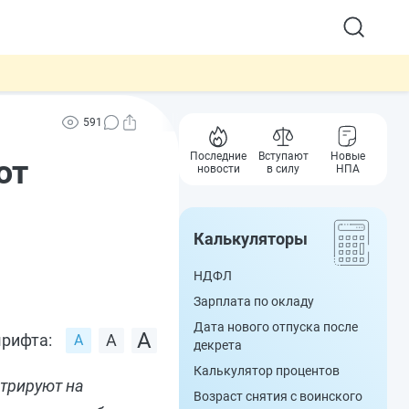
591
Последние
Вступают
Новые
ют
новости
в силу
НПА
Калькуляторы
НДФЛ
Зарплата по окладу
Дата нового отпуска после
рифта:
декрета
Калькулятор процентов
стрируют на
Возраст снятия с воинского