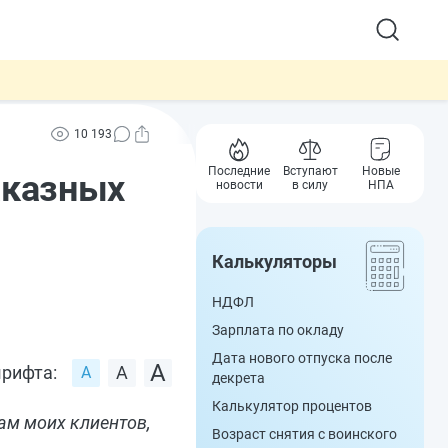
10 193
Последние
Вступают
Новые
аказных
новости
в силу
НПА
Калькуляторы
НДФЛ
Зарплата по окладу
Дата нового отпуска после
рифта:
декрета
Калькулятор процентов
ам моих клиентов,
Возраст снятия с воинского