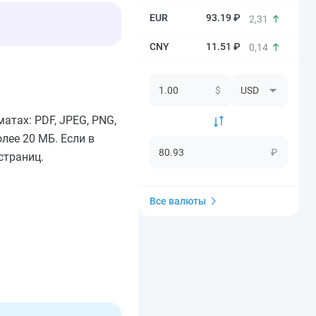
93.19 ₽
2,31
11.51 ₽
0,14
$
тах: PDF, JPEG, PNG,
лее 20 МБ. Если в
₽
страниц.
Все валюты