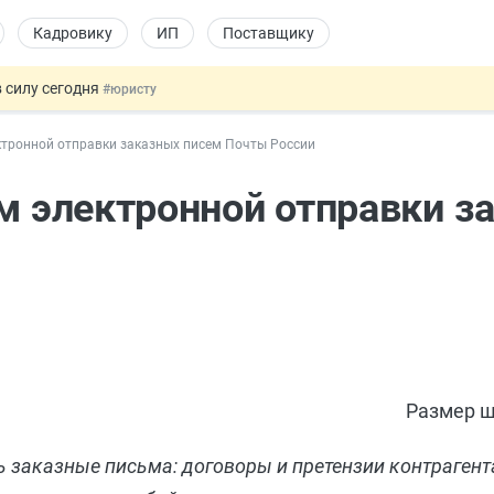
Кадровику
ИП
Поставщику
 силу сегодня
#юристу
 лоты электроники в госзакупках
#заказчику
ктронной отправки заказных писем Почты России
дов физлиц из недружественных стран
#бухгалтеру
йствительных сделках: инициатива
#юристу
ом электронной отправки з
т заменить банковской гарантией
#бухгалтеру
Размер ш
ть заказные письма: договоры и претензии контрагент