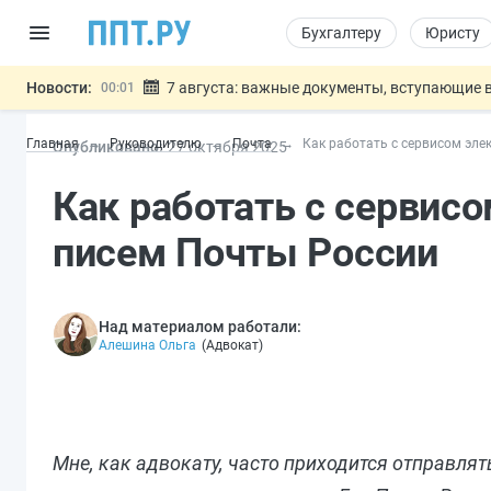
Бухгалтеру
Юристу
Новости:
7 августа: важные документы, вступающие в
00:01
Минпромторг предложил запретить смешанные
06.08
Главная
Руководителю
Почта
Как работать с сервисом эле
Опубликовано:
27 окт
ября
2025
Подписан указ об отмене спецрежима для вкла
06.08
Возврат денег за риелторские услуги при неде
06.08
Как работать с сервис
Обеспечительный платёж СПОТ могу
06.08
Важно
писем Почты России
Над материалом работали:
Алешина Ольга
(
Адвокат
)
Мне, как адвокату, часто приходится отправля