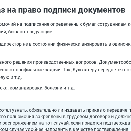
аз на право подписи документов
номочий на подписание определенных бумаг сотрудникам к
чий, бывают следующие:
директор не в состоянии физически визировать в одиночк
вного решения производственных вопросов. Документооб
решают профильные задачи. Так, бухгалтеру передается п
ую и т.д.
ска, командировки, болезни и т.д.
хотел узнать, обязательно ли издавать приказ о передаче
го полномочия закреплены в трудовом договоре и должно
то распоряжением на тот случай, если придется подтвержд
ком случае удобнее направить в качестве подтверждения, 