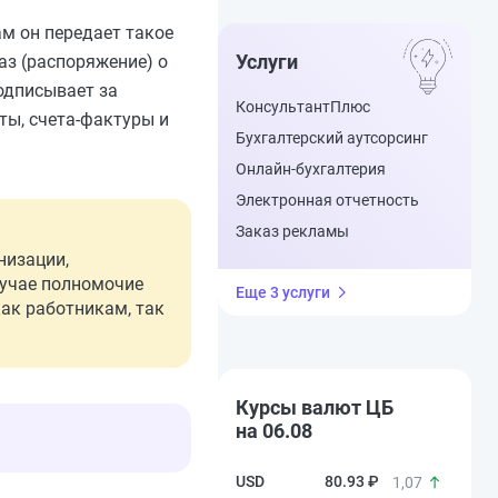
м он передает такое
Услуги
з (распоряжение) о
одписывает за
КонсультантПлюс
ты, счета-фактуры и
Бухгалтерский аутсорсинг
Онлайн-бухгалтерия
Электронная отчетность
Заказ рекламы
низации,
лучае полномочие
Еще 3 услуги
ак работникам, так
Курсы валют ЦБ
на 06.08
80.93 ₽
1,07