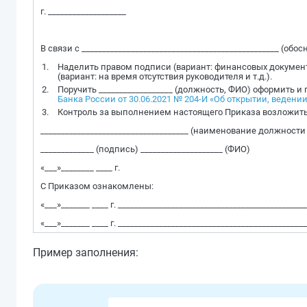
г. ___________________
В связи с ________________________________________________ (
Наделить правом подписи (вариант: финансовых документов
(вариант: на время отсутствия руководителя и т.д.).
Поручить __________________ (должность, ФИО) оформить и 
Банка России от 30.06.2021 № 204-И «Об открытии, ведени
Контроль за выполнением настоящего Приказа возложить н
____________________________________ (наименование должност
_____________ (подпись) ____________________ (ФИО)
«___»________ ____ г.
С Приказом ознакомлены:
«___»_______ ____ г. ___________________________________________
«___»_______ ____ г. ___________________________________________
Пример заполнения: