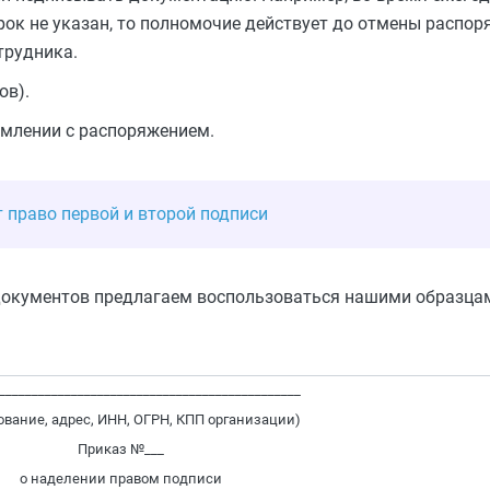
срок не указан, то полномочие действует до отмены распо
трудника.
ов).
омлении с распоряжением.
 право первой и второй подписи
 документов предлагаем воспользоваться нашими образца
______________________________________________
вание, адрес, ИНН, ОГРН, КПП организации)
Приказ №___
о наделении правом подписи