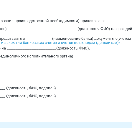
обоснование производственной необходимости) приказываю:
) _______________________________________ (должность, ФИО) на срок д
представить в _______________(наименование банка) документы с учетом п.
и и закрытии банковских счетов и счетов по вкладам (депозитам)»
.
а ____________________________(должность, ФИО).
и единоличного исполнительного органа)
______ (должность, ФИО, подпись)
______ (должность, ФИО, подпись)