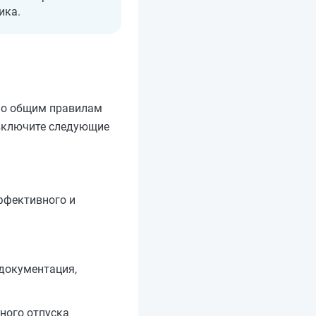
ика.
 по общим правилам
т включите следующие
ффективного и
 документация,
ного отпуска