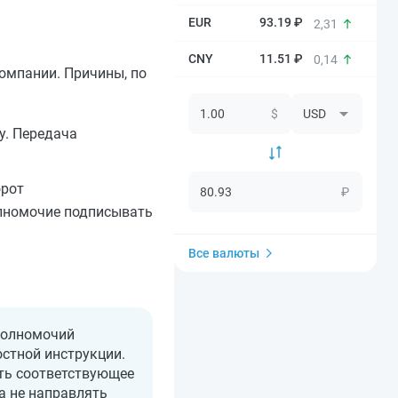
93.19 ₽
2,31
11.51 ₽
0,14
омпании. Причины, по
$
у. Передача
орот
₽
олномочие подписывать
Все валюты
 полномочий
стной инструкции.
ать соответствующее
а не направлять