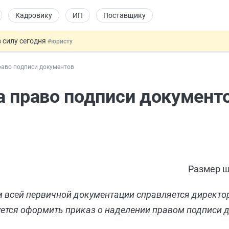
Кадровику
ИП
Поставщику
 силу сегодня
#юристу
 лоты электроники в госзакупках
#заказчику
раво подписи документов
дов физлиц из недружественных стран
#бухгалтеру
йствительных сделках: инициатива
#юристу
а право подписи документ
т заменить банковской гарантией
#бухгалтеру
Размер ш
м всей первичной документации справляется директор
ется оформить приказ о наделении правом подписи 