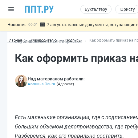
Бухгалтеру
Юристу
Новости:
7 августа: важные документы, вступающие в
00:01
Минпромторг предложил запретить смешанные
06.08
Главная
Руководителю
Подпись
Как оформить приказ на п
Опубликовано:
17 сен
тября
2024
Подписан указ об отмене спецрежима для вкла
06.08
Возврат денег за риелторские услуги при неде
06.08
Как оформить приказ н
Обеспечительный платёж СПОТ могу
06.08
Важно
Над материалом работали:
Алешина Ольга
(
Адвокат
)
Есть маленькие организации, где с подписание
большим объемом делопроизводства, где требу
Разберемся, как его правильно составить.