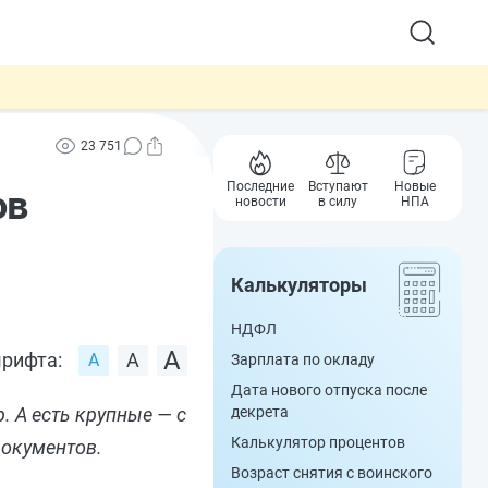
23 751
Последние
Вступают
Новые
ов
новости
в силу
НПА
Калькуляторы
НДФЛ
рифта:
Зарплата по окладу
Дата нового отпуска после
. А есть крупные — с
декрета
Калькулятор процентов
документов.
Возраст снятия с воинского