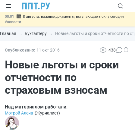
00:01
8 августа: важные документы, вступающие в силу сегодня
#новости
07.08
Подписан закон о блокировке продажи опасных товаров через
«Честный знак»
#новости
Главная
Бухгалтеру
Новые льготы и сроки отчетности по с
07.08
Дистанционную работу беременных пропишут в ТК РФ
#новости
07.08
Госпошлину за устранение ошибок в документах предлагают
Опубликовано:
11 окт
2016
438
отменить
#новости
07.08
Важно
Разработают единые критерии трудовых и ГПХ-
Новые льготы и сроки
отношений
#новости
отчетности по
страховым взносам
Над материалом работали:
Мотрой Алена
(
Журналист
)