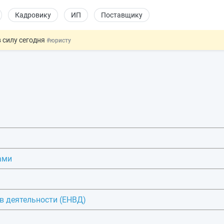
Кадровику
ИП
Поставщику
 силу сегодня
#юристу
 лоты электроники в госзакупках
#заказчику
дов физлиц из недружественных стран
#бухгалтеру
йствительных сделках: инициатива
#юристу
т заменить банковской гарантией
#бухгалтеру
ами
в деятельности (ЕНВД)