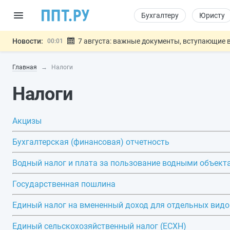
Бухгалтеру
Юристу
Новости:
7 августа: важные документы, вступающие в
00:01
Минпромторг предложил запретить смешанные
06.08
Главная
Налоги
Подписан указ об отмене спецрежима для вкла
06.08
Возврат денег за риелторские услуги при неде
06.08
Налоги
Обеспечительный платёж СПОТ могу
06.08
Важно
Акцизы
Бухгалтерская (финансовая) отчетность
Водный налог и плата за пользование водными объект
Государственная пошлина
Единый налог на вмененный доход для отдельных видо
Единый сельскохозяйственный налог (ЕСХН)