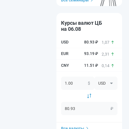
Все семинары
Курсы валют ЦБ
на 06.08
80.93 ₽
1,07
93.19 ₽
2,31
11.51 ₽
0,14
$
₽
Все валюты