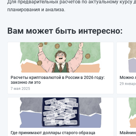
23.10.2025
Для предварительных расчетов по актуальному курсу д
22.10.2025
планирования и анализа.
21.10.2025
20.10.2025
Вам может быть интересно:
19.10.2025
18.10.2025
17.10.2025
Расчеты криптовалютой в России в 2026 году:
Можно л
законно ли это
29 январ
7 мая 2025
Где принимают доллары старого образца
Майнинг