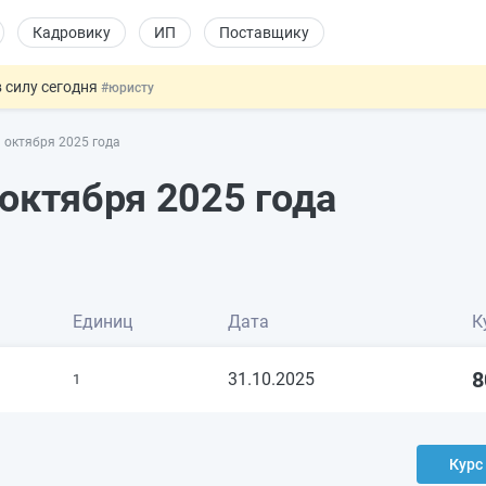
Кадровику
ИП
Поставщику
 силу сегодня
#юристу
х товаров через «Честный знак»
#юристу
 октября 2025 года
в ТК РФ
#кадровику
ах предлагают отменить
#физлицу
октября 2025 года
овых и ГПХ-отношений
#кадровику
Единиц
Дата
К
8
31.10.2025
1
Курс