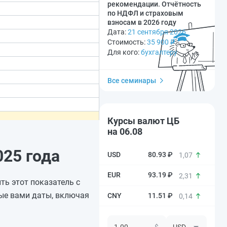
рекомендации. Отчётность
по НДФЛ и страховым
взносам в 2026 году
Дата:
21 сентября 2026
Стоимость:
35 900
₽
Для кого:
бухгалтеру
Все семинары
Курсы валют ЦБ
на 06.08
25 года
80.93 ₽
1,07
93.19 ₽
2,31
ть этот показатель с
ые вами даты, включая
11.51 ₽
0,14
$