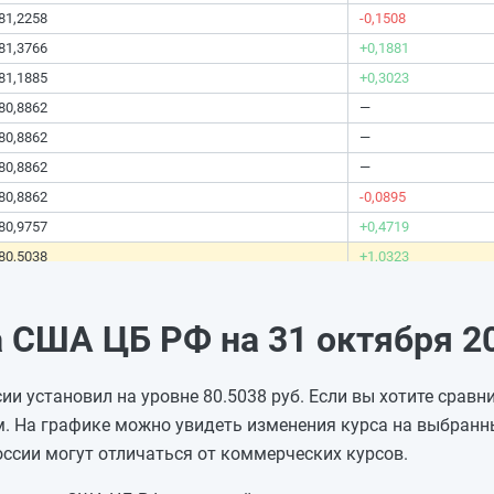
81,2258
-0,1508
81,3766
+0,1881
81,1885
+0,3023
80,8862
—
80,8862
—
80,8862
—
80,8862
-0,0895
80,9757
+0,4719
80,5038
+1,0323
79,4715
-0,346
79,8175
+0,8326
 США ЦБ РФ на 31 октября 20
78,9849
-1,9865
80,9714
—
и установил на уровне 80.5038 руб. Если вы хотите сравни
80,9714
—
. На графике можно увидеть изменения курса на выбранн
80,9714
-0,2977
оссии могут отличаться от коммерческих курсов.
81,2691
-0,3859