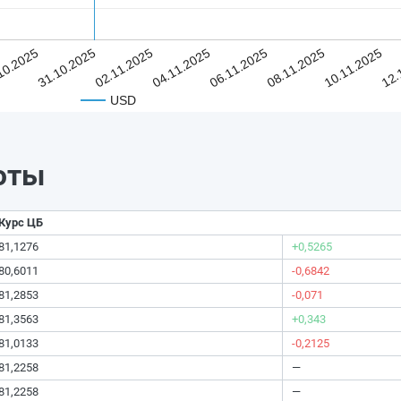
10.2025
31.10.2025
02.11.2025
04.11.2025
06.11.2025
08.11.2025
10.11.2025
12.
USD
юты
Курс ЦБ
81,1276
+0,5265
80,6011
-0,6842
81,2853
-0,071
81,3563
+0,343
81,0133
-0,2125
81,2258
—
81,2258
—