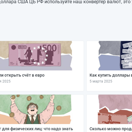
81,655
+0,3074
оллара США ЦБ РФ используйте наш конвертер валют, это 
81,3476
-0,0107
81,3583
+0,3748
80,9835
—
80,9835
—
80,9835
+1,8995
79,084
—
и открыть счёт в евро
Как купить доллары 
я 2025
5 марта 2025
 для физических лиц: что надо знать
Сколько можно прод