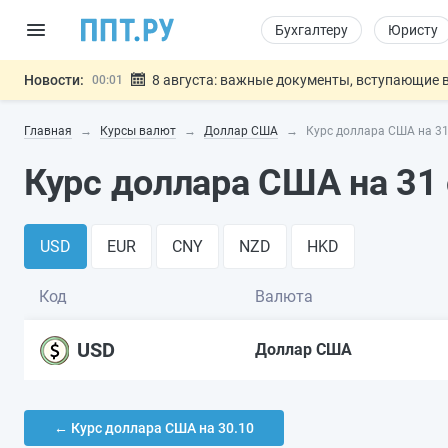
Бухгалтеру
Юристу
Новости:
8 августа: важные документы, вступающие в
00:01
Подписан закон о блокировке продажи опасны
07.08
Главная
Курсы валют
Доллар США
Курс доллара США на 31
Дистанционную работу беременных пропишут 
07.08
Госпошлину за устранение ошибок в документ
07.08
Курс доллара США на 31 
Разработают единые критерии труд
07.08
Важно
USD
EUR
CNY
NZD
HKD
Код
Валюта
USD
Доллар США
← Курс доллара США на 30.10