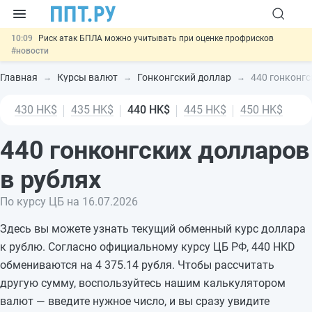
10:09
Риск атак БПЛА можно учитывать при оценке профрисков
#новости
00:01
6 августа: важные документы, вступающие в силу сегодня
#новости
Главная
Курсы валют
Гонконгский доллар
440 гонконгс
05.08
Обновили сообщения НПФ о договорах НПО и долгосрочных
сбережений
#новости
430 HK$
435 HK$
440 HK$
445 HK$
450 HK$
05.08
Мигрантам с судимостью запретят получать ВНЖ и
гражданство: закон подписан
#новости
05.08
Важно
Подписан закон об упрощении госзакупок по 44-ФЗ
440 гонконгских долларов
#новости
в рублях
По курсу ЦБ на 16.07.2026
Здесь вы можете узнать текущий обменный курс доллара
к рублю. Согласно официальному курсу ЦБ РФ, 440 HKD
обмениваются на 4 375.14 рубля. Чтобы рассчитать
другую сумму, воспользуйтесь нашим калькулятором
валют — введите нужное число, и вы сразу увидите