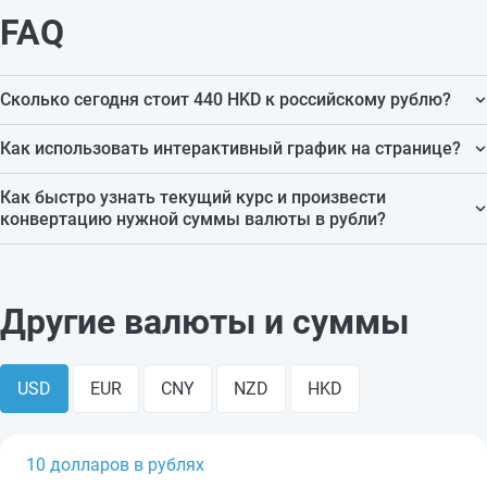
FAQ
Сколько сегодня стоит 440 HKD к российскому рублю?
На текущий момент 440 HKD в RUB стоит 4 375.14 RUB.
Как использовать интерактивный график на странице?
Данные меняются автоматически после установления
Интерактивный график помогает наглядно увидеть
Как быстро узнать текущий курс и произвести
новых курсов ЦБ РФ.
динамику изменения курса за последние месяцы и
конвертацию нужной суммы валюты в рубли?
оценить тенденции.
Для этого можно воспользоваться встроенным
конвертером: выберите валюту и сумму, и вы сразу
Другие валюты и суммы
получите точный результат по сегодняшнему курсу.
USD
EUR
CNY
NZD
HKD
10 долларов в рублях