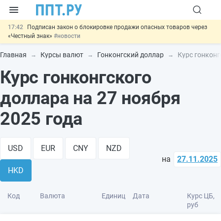
17:42
Подписан закон о блокировке продажи опасных товаров через
«Честный знак»
#новости
17:17
Дистанционную работу беременных пропишут в ТК РФ
#новости
Главная
Курсы валют
Гонконгский доллар
Курс гонконг
16:02
Госпошлину за устранение ошибок в документах предлагают
Курс гонконгского
отменить
#новости
15:25
Изменят правила контроля за подрядчиками ИЖС с эскроу-
счетами
#новости
доллара на 27 ноября
11:31
Важно
Разработают единые критерии трудовых и ГПХ-
отношений
#новости
2025 года
USD
EUR
CNY
NZD
на
27.11.2025
HKD
Код
Валюта
Единиц
Дата
Курс ЦБ,
руб