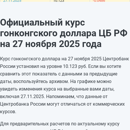
27.11.2025
10,123
-0,0486
26.11.2025
10,1716
+0,0132
25.11.2025
10,1584
-0,0096
Официальный курс
24.11.2025
10,168
—
гонконгского доллара ЦБ РФ
23.11.2025
10,168
—
22.11.2025
10,168
-0,2197
на 27 ноября 2025 года
21.11.2025
10,3877
-0,026
20.11.2025
10,4137
-0,0155
Курс гонконгского доллара на 27 ноября 2025 Центробанк
19.11.2025
10,4292
-0,0258
России установил на уровне 10.123 руб. Если вы хотите
18.11.2025
10,455
-0,0004
сравнить этот показатель с данными за предыдущие
17.11.2025
10,4554
—
даты, воспользуйтесь архивом. На графике можно
16.11.2025
10,4554
—
увидеть изменения курса на выбранные вами даты,
15.11.2025
10,4554
+0,0646
включая 27.11.2025. Напоминаем, что данные от
14.11.2025
10,3908
-0,0869
Центробанка России могут отличаться от коммерческих
13.11.2025
10,4777
—
курсов.
Для предварительных расчетов по актуальному курсу