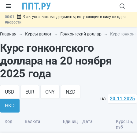
00:01
9 августа: важные документы, вступающие в силу сегодня
#новости
07.08
Подписан закон о блокировке продажи опасных товаров через
«Честный знак»
#новости
Главная
Курсы валют
Гонконгский доллар
Курс гонконг
07.08
Дистанционную работу беременных пропишут в ТК РФ
#новости
Курс гонконгского
07.08
Госпошлину за устранение ошибок в документах предлагают
отменить
#новости
доллара на 20 ноября
07.08
Важно
Разработают единые критерии трудовых и ГПХ-
отношений
#новости
2025 года
USD
EUR
CNY
NZD
на
20.11.2025
HKD
Код
Валюта
Единиц
Дата
Курс ЦБ,
руб