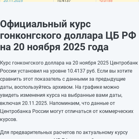
20.11.2025
10,4137
-0,0155
19.11.2025
10,4292
-0,0258
18.11.2025
10,455
-0,0004
Официальный курс
17.11.2025
10,4554
—
гонконгского доллара ЦБ РФ
16.11.2025
10,4554
—
15.11.2025
10,4554
+0,0646
на 20 ноября 2025 года
14.11.2025
10,3908
-0,0869
13.11.2025
10,4777
-0,0078
Курс гонконгского доллара на 20 ноября 2025 Центробанк
12.11.2025
10,4855
+0,0456
России установил на уровне 10.4137 руб. Если вы хотите
11.11.2025
10,4399
-0,0234
сравнить этот показатель с данными за предыдущие
10.11.2025
10,4633
—
даты, воспользуйтесь архивом. На графике можно
09.11.2025
10,4633
—
увидеть изменения курса на выбранные вами даты,
08.11.2025
10,4633
-0,0221
включая 20.11.2025. Напоминаем, что данные от
07.11.2025
10,4854
+0,0256
Центробанка России могут отличаться от коммерческих
06.11.2025
10,4598
—
курсов.
Для предварительных расчетов по актуальному курсу