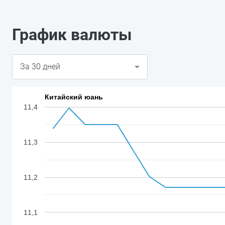
График валюты
Китайский юань
11,4
11,3
11,2
11,1