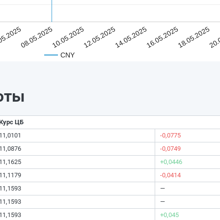
05.2025
08.05.2025
10.05.2025
12.05.2025
14.05.2025
16.05.2025
18.05.2025
20.
CNY
юты
Курс ЦБ
11,0101
-0,0775
11,0876
-0,0749
11,1625
+0,0446
11,1179
-0,0414
11,1593
—
11,1593
—
11,1593
+0,045