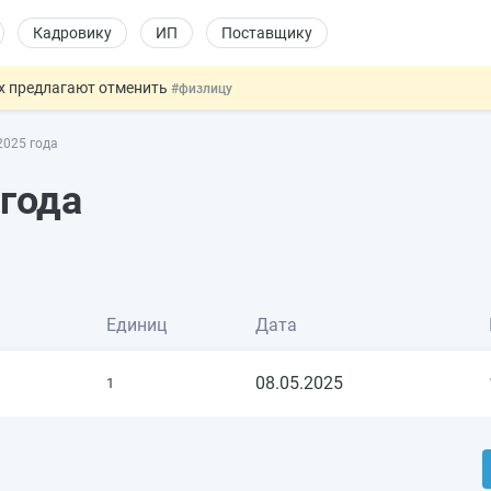
Кадровику
ИП
Поставщику
ах предлагают отменить
#физлицу
ЖС с эскроу-счетами
#юристу
2025 года
 детям
#физлицу
ссии стало больше
#кадровику
 года
овых и ГПХ-отношений
#кадровику
Единиц
Дата
08.05.2025
1