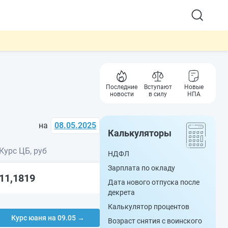
Последние
Вступают
Новые
новости
в силу
НПА
на
08.05.2025
Калькуляторы
Курс ЦБ, руб
НДФЛ
Зарплата по окладу
11,1819
Дата нового отпуска после
декрета
Калькулятор процентов
Курс юаня на 09.05 →
Возраст снятия с воинского