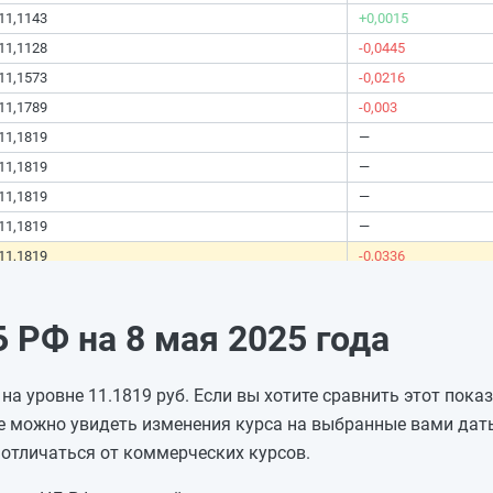
11,1143
+0,0015
11,1128
-0,0445
11,1573
-0,0216
11,1789
-0,003
11,1819
—
11,1819
—
11,1819
—
11,1819
—
11,1819
-0,0336
11,2155
-0,087
11,3025
+0,1312
РФ на 8 мая 2025 года
11,1713
—
11,1713
—
на уровне 11.1819 руб. Если вы хотите сравнить этот пока
11,1713
—
е можно увидеть изменения курса на выбранные вами даты
11,1713
—
отличаться от коммерческих курсов.
11,1713
-0,0303