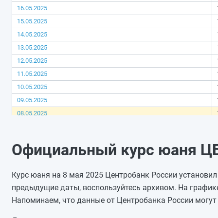
16.05.2025
15.05.2025
14.05.2025
13.05.2025
12.05.2025
11.05.2025
10.05.2025
09.05.2025
08.05.2025
07.05.2025
06.05.2025
Официальный курс юаня ЦБ 
05.05.2025
04.05.2025
Курс юаня на 8 мая 2025 Центробанк России установил 
03.05.2025
предыдущие даты, воспользуйтесь архивом. На график
02.05.2025
Напоминаем, что данные от Центробанка России могут 
01.05.2025