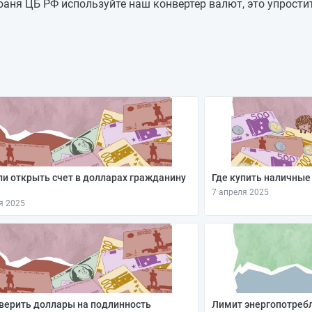
11,2016
-0,0745
аня ЦБ РФ используйте наш конвертер валют, это упрости
11,2761
-0,0745
11,3506
—
11,3506
—
11,3506
-0,0473
11,3979
+0,0591
11,3388
—
и открыть счет в долларах гражданину
Где купить наличные
7 апреля 2025
я 2025
верить доллары на подлинность
Лимит энергопотреб