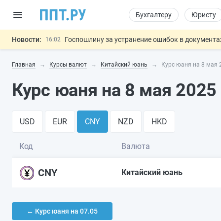
Бухгалтеру
Юристу
Новости:
Госпошлину за устранение ошибок в документ
16:02
Изменят правила контроля за подрядчиками И
15:25
Главная
Курсы валют
Китайский юань
Курс юаня на 8 мая 
Минцифры предлагает запретить рассылку смс
14:44
Основания для выдворения иностранцев из Ро
14:02
Курс юаня на 8 мая 2025
Разработают единые критерии труд
11:31
Важно
USD
EUR
CNY
NZD
HKD
Код
Валюта
CNY
Китайский юань
← Курс юаня на 07.05