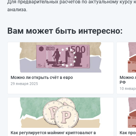
30.04.2025
Для предварительных расчетов по актуальному курсу ю
29.04.2025
анализа.
28.04.2025
27.04.2025
Вам может быть интересно:
26.04.2025
25.04.2025
24.04.2025
Можно ли открыть счёт в евро
Можно л
РФ
29 января 2025
10 январ
Как регулируется майнинг криптовалют в
Как про