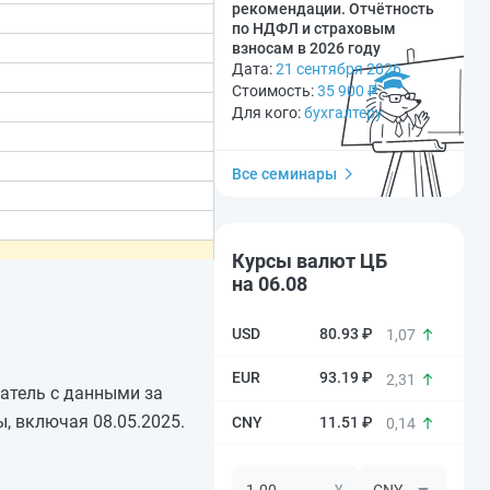
рекомендации. Отчётность
по НДФЛ и страховым
взносам в 2026 году
Дата:
21 сентября 2026
Стоимость:
35 900
₽
Для кого:
бухгалтеру
Все семинары
Курсы валют ЦБ
на 06.08
80.93 ₽
1,07
93.19 ₽
2,31
затель с данными за
, включая 08.05.2025.
11.51 ₽
0,14
¥