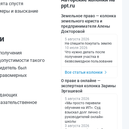
ята спустя
ppt.ru
меры и взыскание
Земельное право — колонка
земельного юриста и
предпринимателя Алены
Докторовой
ии
5 августа 2026
Не спешите покупать землю
10 июля 2026
Что нужно делать после
 получения
получения участка в
едопустимости такого
безвозмездное пользование
видетель был
Все статьи колонки
еправомерных
О праве в онлайне —
экспертная колонка Зарины
Эргашевой
рждающих
5 августа 2026
казательственное
«Мы просто перевели
обучение на ИП». Суд
взыскал долг лично с
руководителей онлайн-
школы
3 августа 2026