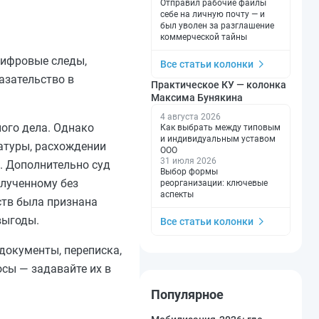
Отправил рабочие файлы
себе на личную почту — и
был уволен за разглашение
коммерческой тайны
цифровые следы,
Все статьи колонки
азательство в
Практическое КУ — колонка
Максима Бунякина
4 августа 2026
ого дела. Однако
Как выбрать между типовым
и индивидуальным уставом
атуры, расхождении
ООО
31 июля 2026
. Дополнительно суд
Выбор формы
лученному без
реорганизации: ключевые
аспекты
ств была признана
выгоды.
Все статьи колонки
 документы, переписка,
сы — задавайте их в
Популярное