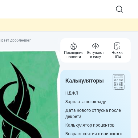
ывает дробление?
Последние
Вступают
Новые
новости
в силу
НПА
Калькуляторы
НДФЛ
Зарплата по окладу
Дата нового отпуска после
декрета
Калькулятор процентов
Возраст снятия с воинского