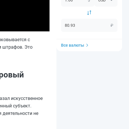
₽
ыковывается с
Все валюты
и штрафов. Это
дровый
азал искусственное
енный субъект.
я деятельности не