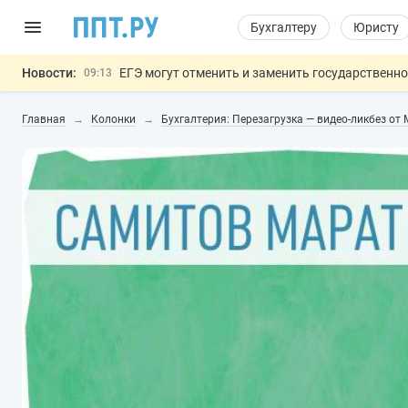
Бухгалтеру
Юристу
Новости:
ЕГЭ могут отменить и заменить государственн
09:13
7 августа: важные документы, вступающие в
00:01
Главная
Колонки
Бухгалтерия: Перезагрузка — видео-ликбез от
Минпромторг предложил запретить смешанные
06.08
Подписан указ об отмене спецрежима для вкла
06.08
Обеспечительный платёж СПОТ могу
06.08
Важно