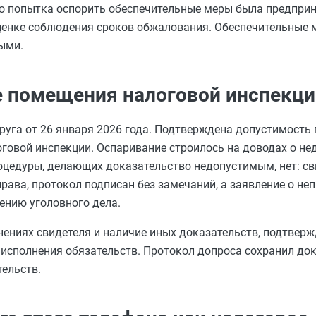
то попытка оспорить обеспечительные меры была предприн
оценке соблюдения сроков обжалования. Обеспечительные 
ыми.
не помещения налоговой инспекц
уга от 26 января 2026 года. Подтверждена допустимость
оговой инспекции. Оспаривание строилось на доводах о н
роцедуры, делающих доказательство недопустимым, нет: с
права, протокол подписан без замечаний, а заявление о н
ению уголовного дела.
нениях свидетеля и наличие иных доказательств, подтве
 исполнения обязательств. Протокол допроса сохранил до
тельств.