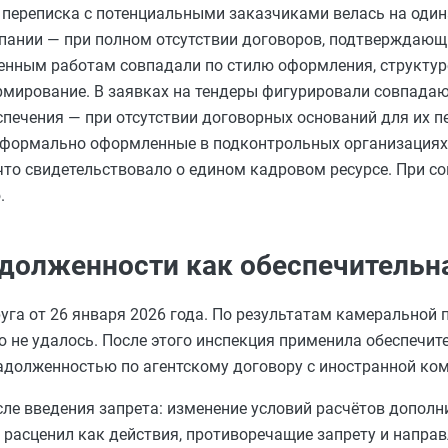
: переписка с потенциальными заказчиками велась на од
пании — при полном отсутствии договоров, подтверждающ
енным работам совпадали по стилю оформления, структур
рмирование. В заявках на тендеры фигурировали совпад
печения — при отсутствии договорных оснований для их п
, формально оформленные в подконтрольных организациях
что свидетельствовало о едином кадровом ресурсе. При со
.
адолженности как обеспечительн
га от 26 января 2026 года. По результатам камеральной
 не удалось. После этого инспекция применила обеспечит
адолженностью по агентскому договору с иностранной ко
е введения запрета: изменение условий расчётов допол
 расценил как действия, противоречащие запрету и напра