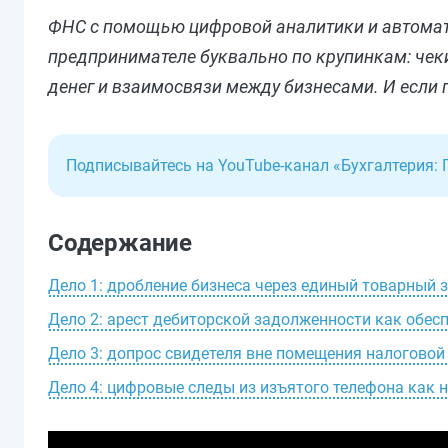
ФНС с помощью цифровой аналитики и автома
предпринимателе буквально по крупинкам: чеки,
денег и взаимосвязи между бизнесами. И если 
Подписывайтесь на YouTube-канал «Бухгалтерия: 
Содержание
Дело 1: дробление бизнеса через единый товарный 
Дело 2: арест дебиторской задолженности как обес
Дело 3: допрос свидетеля вне помещения налоговой
Дело 4: цифровые следы из изъятого телефона как 