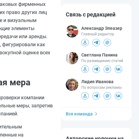
инаковых фирменных
их право других лиц
Связь с редакцией
е и визуальным
ающие элементы
Александр Элеазер
Главный редактор
ередачи или аренды.
, фигурировали как
вокупной оценке всех
Светлана Панина
По размещению статей
ая мера
Лидия Иванова
По вопросам рекламы
 проверки компании
ельные меры, запретив
мпанией.
Вся команда
нительным
вленные на
Авторские колонки на