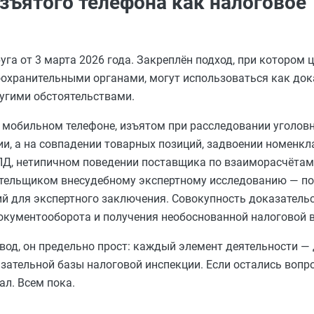
зъятого телефона как налоговое
га от 3 марта 2026 года. Закреплён подход, при котором 
оохранительными органами, могут использоваться как док
ругими обстоятельствами.
мобильном телефоне, изъятом при расследовании уголовн
и, а на совпадении товарных позиций, задвоении номенкл
Д, нетипичном поведении поставщика по взаиморасчётам
ательщиком внесудебному экспертному исследованию — по
ий для экспертного заключения. Совокупность доказатель
окументооборота и получения необоснованной налоговой 
ывод, он предельно прост: каждый элемент деятельности —
ательной базы налоговой инспекции. Если остались вопро
ал. Всем пока.