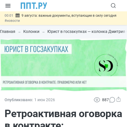
00:01
9 августа: важные документы, вступающие в силу сегодня
#новости
07.08
Подписан закон о блокировке продажи опасных товаров через
«Честный знак»
#новости
Главная
Колонки
Юрист в госзакупках — колонка Дмитрия
07.08
Дистанционную работу беременных пропишут в ТК РФ
#новости
07.08
Госпошлину за устранение ошибок в документах предлагают
отменить
#новости
07.08
Важно
Разработают единые критерии трудовых и ГПХ-
отношений
#новости
Опубликовано:
1 июн
2026
887
Ретроактивная оговорка
в контракте: