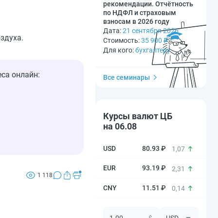
рекомендации. Отчётность
по НДФЛ и страховым
взносам в 2026 году
Дата:
21 сентября 2026
здуха.
Стоимость:
35 900
₽
Для кого:
бухгалтеру
са онлайн:
Все семинары
Курсы валют ЦБ
на 06.08
80.93 ₽
1,07
93.19 ₽
2,31
1 118
11.51 ₽
0,14
$