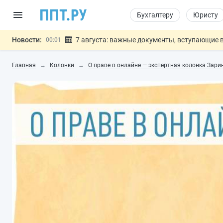
Бухгалтеру
Юристу
Новости:
7 августа: важные документы, вступающие в
00:01
Минпромторг предложил запретить смешанные
06.08
Главная
Колонки
О праве в онлайне — экспертная колонка Зар
Подписан указ об отмене спецрежима для вкла
06.08
Возврат денег за риелторские услуги при неде
06.08
Обеспечительный платёж СПОТ могу
06.08
Важно