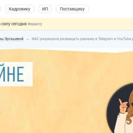
Кадровику
ИП
Поставщику
 силу сегодня
#юристу
 лоты электроники в госзакупках
#заказчику
ины Эргашевой
ФАС разрешила размещать рекламу в Telegram и YouTube д
дов физлиц из недружественных стран
#бухгалтеру
йствительных сделках: инициатива
#юристу
т заменить банковской гарантией
#бухгалтеру