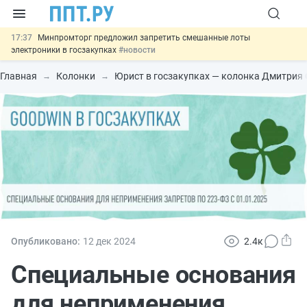
17:37
Минпромторг предложил запретить смешанные лоты
электроники в госзакупках
#новости
17:13
Подписан указ об отмене спецрежима для вкладов физлиц из
недружественных стран
#новости
Главная
Колонки
Юрист в госзакупках — колонка Дмитрия
16:30
Возврат денег за риелторские услуги при недействительных
сделках: инициатива
#новости
15:51
МВД запускает автоматическое аннулирование патента
иностранцев за неуплату НДФЛ
#новости
13:48
Важно
Обеспечительный платёж СПОТ могут заменить
банковской гарантией
#новости
Опубликовано:
12 дек
2024
2.4к
Специальные основания
для неприменения