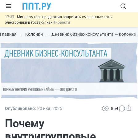
17:37
Минпромторг предложил запретить смешанные лоты
электроники в госзакупках
#новости
17:13
Подписан указ об отмене спецрежима для вкладов физлиц из
недружественных стран
#новости
Главная
Колонки
Дневник бизнес-консультанта — колонка
16:30
Возврат денег за риелторские услуги при недействительных
сделках: инициатива
#новости
15:51
МВД запускает автоматическое аннулирование патента
иностранцев за неуплату НДФЛ
#новости
13:48
Важно
Обеспечительный платёж СПОТ могут заменить
банковской гарантией
#новости
Опубликовано:
20 июн
2025
854
Почему
внутригрупповые