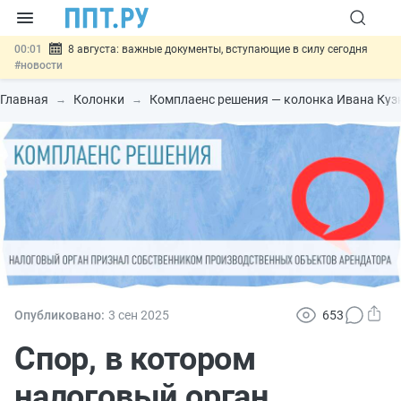
00:01
8 августа: важные документы, вступающие в силу сегодня
#новости
07.08
Подписан закон о блокировке продажи опасных товаров через
«Честный знак»
#новости
Главная
Колонки
Комплаенс решения — колонка Ивана Куз
07.08
Дистанционную работу беременных пропишут в ТК РФ
#новости
07.08
Госпошлину за устранение ошибок в документах предлагают
отменить
#новости
07.08
Важно
Разработают единые критерии трудовых и ГПХ-
отношений
#новости
Опубликовано:
3 сен
2025
653
Спор, в котором
налоговый орган