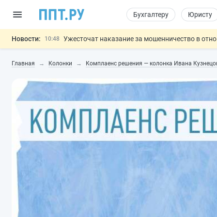
Бухгалтеру
Юристу
Новости:
Ужесточат наказание за мошенничество в отн
10:48
Введут маркировку и идентификацию игроков 
10:00
Главная
Колонки
Комплаенс решения — колонка Ивана Кузнецо
ЕГЭ могут отменить и заменить государственн
09:13
7 августа: важные документы, вступающие в
00:01
Разработают единые критерии труд
11:31
Важно