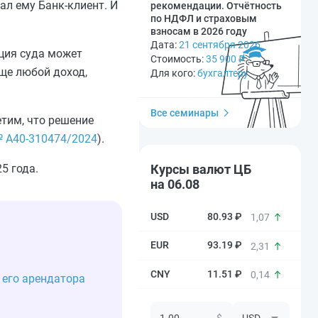
ал ему Банк-клиент. И
рекомендации. Отчётность
по НДФЛ и страховым
взносам в 2026 году
Дата:
21 сентября 2026
ция суда может
Стоимость:
35 900
₽
ще любой доход,
Для кого:
бухгалтеру
Все семинары
тим, что решение
№ А40-310474/2024
).
Курсы валют ЦБ
5 года.
на 06.08
80.93 ₽
1,07
93.19 ₽
2,31
11.51 ₽
0,14
 его арендатора
$