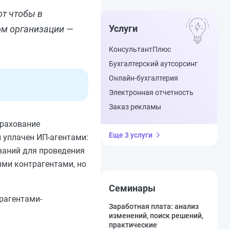
от чтобы в
Услуги
ом организации —
КонсультантПлюс
Бухгалтерский аутсорсинг
Онлайн-бухгалтерия
Электронная отчетность
Заказ рекламы
трахование
Еще 3 услуги
 уплачен ИП-агентами:
ований для проведения
ыми контрагентами, но
Семинары
рагентами-
Заработная плата: анализ
изменений, поиск решений,
практические