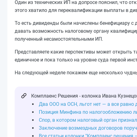
Один из технических ИП на допросе пояснил, что от
этого хватило для переквалификации выплаты в ди
То есть дивиденды были начислены бенефициару с 
давать возможность налоговому органу квалифици
полученный несамостоятельными ИП.
Представляете какие перспективы может открыть т
единичное и пока только на уровне суда первой инст
На следующей неделе покажем еще несколько чудны
Комплаенс Решения - колонка Ивана Кузнецо
Два ООО на ОСН, льгот нет — а все равно
Позиция Минфина по налогообложению л
Спор, в котором налоговый орган призна
Заключение возмездных договоров поруч
Все статьи колонки "Комплаенс решения 