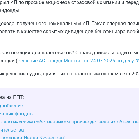
крыл ИП по просьбе акционера страховой компании и перед
виденды.
дохода, полученного номинальным ИП. Такая спорная пози
ровать в качестве скрытых дивидендов бенефициара вооб
акая позиция для налоговиков? Справедливости ради отме
анции (
Решение АС города Москвы от 24.07.2025 по делу 
х решений судов, принятых по налоговым спорам лета 202
ва на ППТ:
 дробление
ичных фондов
л фактическим собственником производственных объектов
ительства
— колонка Ивана Кузнецова"