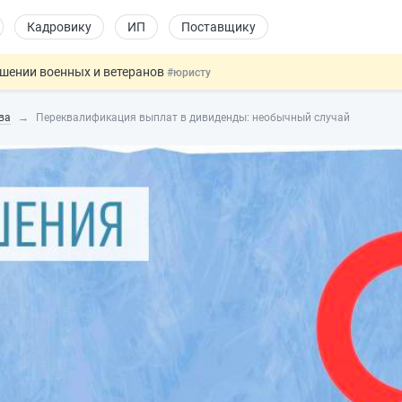
Кадровику
ИП
Поставщику
ошении военных и ветеранов
#юристу
в видеоиграх
#физлицу
ва
Переквалификация выплат в дивиденды: необычный случай
ой итоговой аттестацией
#физлицу
 силу сегодня
#юристу
овых и ГПХ-отношений
#кадровику