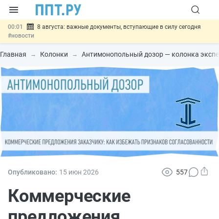
00:01
8 августа: важные документы, вступающие в силу сегодня
#новости
07.08
Подписан закон о блокировке продажи опасных товаров через
«Честный знак»
#новости
Главная
Колонки
Антимонопольный дозор — колонка эксп
07.08
Дистанционную работу беременных пропишут в ТК РФ
#новости
07.08
Госпошлину за устранение ошибок в документах предлагают
отменить
#новости
07.08
Важно
Разработают единые критерии трудовых и ГПХ-
отношений
#новости
Опубликовано:
15 июн
2026
557
Коммерческие
предложения