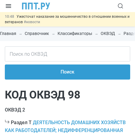
10:48
Ужесточат наказание за мошенничество в отношении военных и
ветеранов
#новости
10:00
Введут маркировку и идентификацию игроков в видеоиграх
#новости
Главная
Справочник
Классификаторы
ОКВЭД
Разде
09:13
ЕГЭ могут отменить и заменить государственной итоговой
аттестацией
#новости
00:01
7 августа: важные документы, вступающие в силу сегодня
#новости
11:31
Важно
Разработают единые критерии трудовых и ГПХ-
отношений
#новости
Поиск
КОД ОКВЭД 98
ОКВЭД 2
Раздел T
ДЕЯТЕЛЬНОСТЬ ДОМАШНИХ ХОЗЯЙСТВ
КАК РАБОТОДАТЕЛЕЙ; НЕДИФФЕРЕНЦИРОВАННАЯ