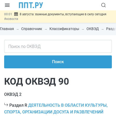
00:01
8 августа: важные документы, вступающие в силу сегодня
#новости
07.08
Подписан закон о блокировке продажи опасных товаров через
«Честный знак»
#новости
Главная
Справочник
Классификаторы
ОКВЭД
Разде
07.08
Дистанционную работу беременных пропишут в ТК РФ
#новости
07.08
Госпошлину за устранение ошибок в документах предлагают
отменить
#новости
07.08
Важно
Разработают единые критерии трудовых и ГПХ-
отношений
#новости
Поиск
КОД ОКВЭД 90
ОКВЭД 2
Раздел R
ДЕЯТЕЛЬНОСТЬ В ОБЛАСТИ КУЛЬТУРЫ,
СПОРТА, ОРГАНИЗАЦИИ ДОСУГА И РАЗВЛЕЧЕНИЙ