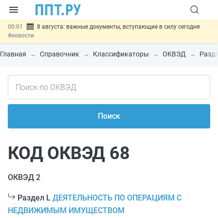
00:01
8 августа: важные документы, вступающие в силу сегодня
#новости
07.08
Подписан закон о блокировке продажи опасных товаров через
«Честный знак»
#новости
Главная
Справочник
Классификаторы
ОКВЭД
Разде
07.08
Дистанционную работу беременных пропишут в ТК РФ
#новости
07.08
Госпошлину за устранение ошибок в документах предлагают
отменить
#новости
07.08
Важно
Разработают единые критерии трудовых и ГПХ-
отношений
#новости
Поиск
КОД ОКВЭД 68
ОКВЭД 2
Раздел L
ДЕЯТЕЛЬНОСТЬ ПО ОПЕРАЦИЯМ С
НЕДВИЖИМЫМ ИМУЩЕСТВОМ