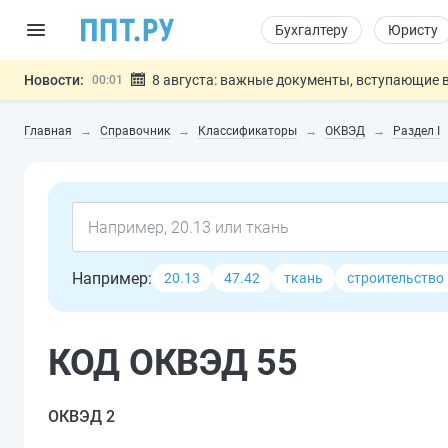
Бухгалтеру
Юристу
Новости:
8 августа: важные документы, вступающие в
00:01
Подписан закон о блокировке продажи опасны
07.08
Главная
Справочник
Классификаторы
ОКВЭД
Раздел I
Дистанционную работу беременных пропишут 
07.08
Госпошлину за устранение ошибок в документ
07.08
Разработают единые критерии труд
07.08
Важно
Например:
20.13
47.42
ткань
строительство
КОД ОКВЭД 55
ОКВЭД 2