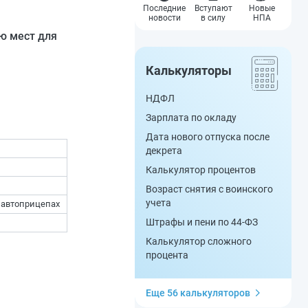
Последние
Вступают
Новые
новости
в силу
НПА
ю мест для
Калькуляторы
НДФЛ
Зарплата по окладу
Дата нового отпуска после
декрета
Калькулятор процентов
Возраст снятия с воинского
учета
 автоприцепах
Штрафы и пени по 44-ФЗ
Калькулятор сложного
процента
Еще 56 калькуляторов