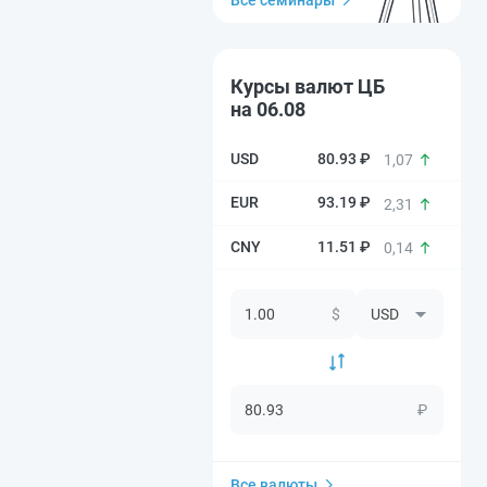
Все семинары
Курсы валют ЦБ
на 06.08
80.93 ₽
1,07
93.19 ₽
2,31
11.51 ₽
0,14
$
₽
Все валюты